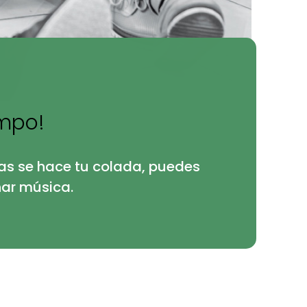
empo!
as se hace tu colada, puedes
har música.