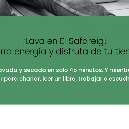
¡Lava en El Safareig!
rra energía y disfruta de tu ti
avada y secada en solo 45 minutos. Y mientr
 para charlar, leer un libro, trabajar o escuc