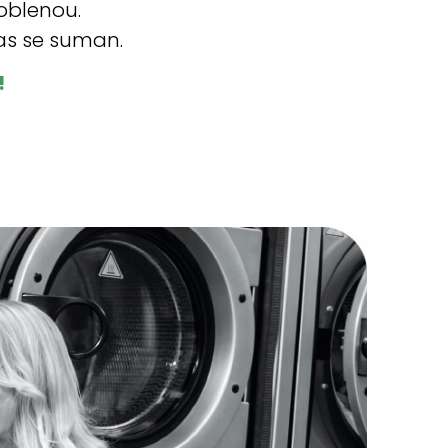
Poblenou.
as se suman.
!