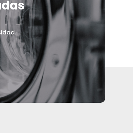
adas
cidad.