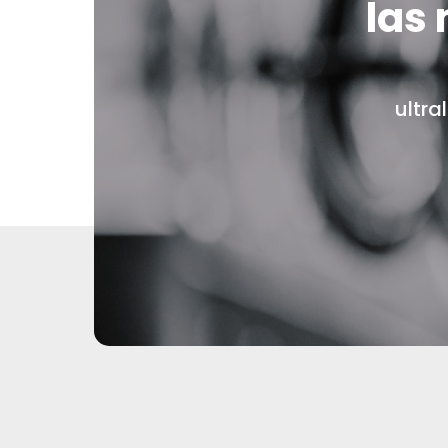
las
ultra